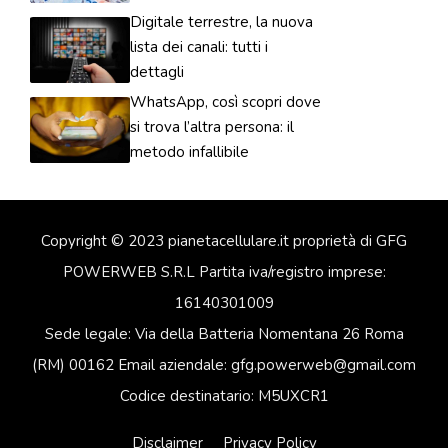
Digitale terrestre, la nuova
lista dei canali: tutti i
dettagli
WhatsApp, così scopri dove
si trova l’altra persona: il
metodo infallibile
Copyright © 2023 pianetacellulare.it proprietà di GFG
POWERWEB S.R.L Partita iva/registro imprese:
16140301009
Sede legale: Via della Batteria Nomentana 26 Roma
(RM) 00162 Email aziendale: gfg.powerweb@gmail.com
Codice destinatario: M5UXCR1
Disclaimer
Privacy Policy