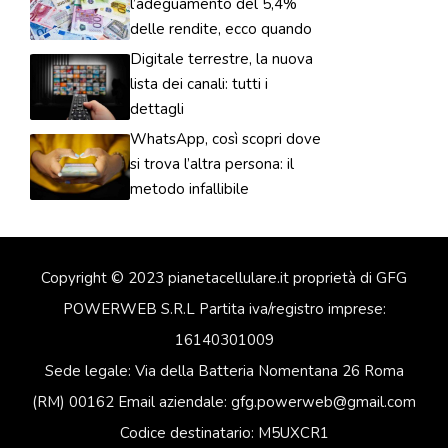
l’adeguamento del 5,4%
delle rendite, ecco quando
Digitale terrestre, la nuova
lista dei canali: tutti i
dettagli
WhatsApp, così scopri dove
si trova l’altra persona: il
metodo infallibile
Copyright © 2023 pianetacellulare.it proprietà di GFG
POWERWEB S.R.L Partita iva/registro imprese:
16140301009
Sede legale: Via della Batteria Nomentana 26 Roma
(RM) 00162 Email aziendale: gfg.powerweb@gmail.com
Codice destinatario: M5UXCR1