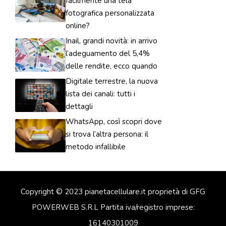
facilmente una tela
fotografica personalizzata
online?
Inail, grandi novità: in arrivo
l’adeguamento del 5,4%
delle rendite, ecco quando
Digitale terrestre, la nuova
lista dei canali: tutti i
dettagli
WhatsApp, così scopri dove
si trova l’altra persona: il
metodo infallibile
Copyright © 2023 pianetacellulare.it proprietà di GFG
POWERWEB S.R.L Partita iva/registro imprese:
16140301009