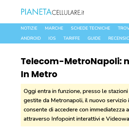
Vai
al
contenuto
NOTIZIE
MARCHE
SCHEDE TECNICHE
TROV
ANDROID
IOS
TARIFFE
GUIDE
RECENSIO
Telecom-MetroNapoli: nu
In Metro
Oggi entra in funzione, presso le stazioni
gestite da Metronapoli, il nuovo servizio
consente di accedere con immediatezza a i
attraverso Infopoint interattivi e Videowall