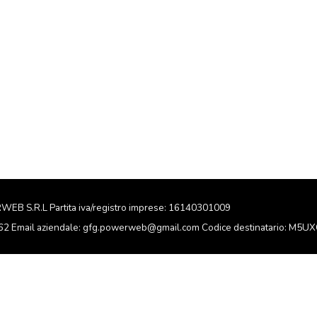
RWEB S.R.L Partita iva/registro imprese: 16140301009
162 Email aziendale: gfg.powerweb@gmail.com Codice destinatario: M5U