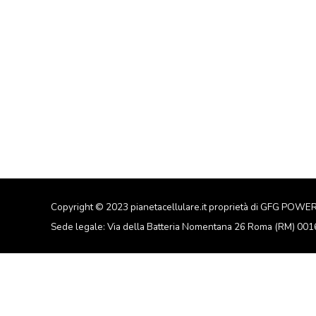
Copyright © 2023 pianetacellulare.it proprietà di GFG POWE
Sede legale: Via della Batteria Nomentana 26 Roma (RM) 00