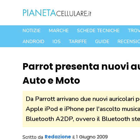
Vai
al
contenuto
NOTIZIE
MARCHE
SCHEDE TECNICHE
TROV
ANDROID
IOS
TARIFFE
GUIDE
RECENSIO
Parrot presenta nuovi au
Auto e Moto
Da Parrott arrivano due nuovi auricolari 
Apple iPod e iPhone per l'ascolto musicale 
Bluetooth A2DP, ovvero il Bluetooth ster
Redazione
1 Giugno 2009
Scritto da
il