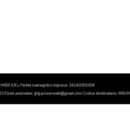
RWEB S.R.L Partita iva/registro imprese: 16140301009
162 Email aziendale: gfg.powerweb@gmail.com Codice destinatario: M5U