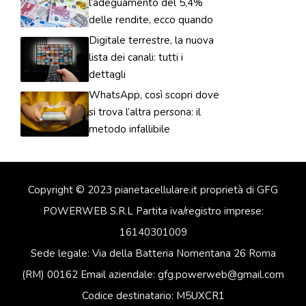
l’adeguamento del 5,4%
delle rendite, ecco quando
Digitale terrestre, la nuova
lista dei canali: tutti i
dettagli
WhatsApp, così scopri dove
si trova l’altra persona: il
metodo infallibile
Copyright © 2023 pianetacellulare.it proprietà di GFG
POWERWEB S.R.L Partita iva/registro imprese:
16140301009
Sede legale: Via della Batteria Nomentana 26 Roma
(RM) 00162 Email aziendale: gfg.powerweb@gmail.com
Codice destinatario: M5UXCR1