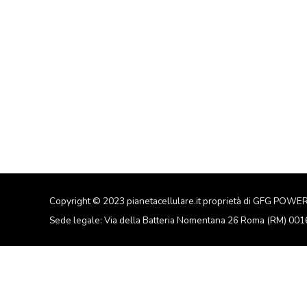
Copyright © 2023 pianetacellulare.it proprietà di GFG POWE
Sede legale: Via della Batteria Nomentana 26 Roma (RM) 00