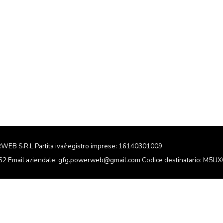
RWEB S.R.L Partita iva/registro imprese: 16140301009
162 Email aziendale: gfg.powerweb@gmail.com Codice destinatario: M5U