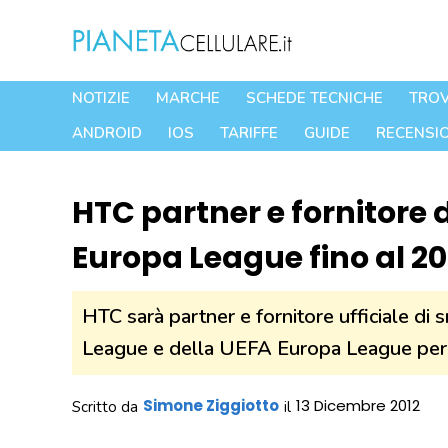
Vai
al
contenuto
NOTIZIE
MARCHE
SCHEDE TECNICHE
TROV
ANDROID
IOS
TARIFFE
GUIDE
RECENSIO
HTC partner e fornitore
Europa League fino al 20
HTC sarà partner e fornitore ufficiale 
League e della UEFA Europa League per i
Simone Ziggiotto
13 Dicembre 2012
Scritto da
il