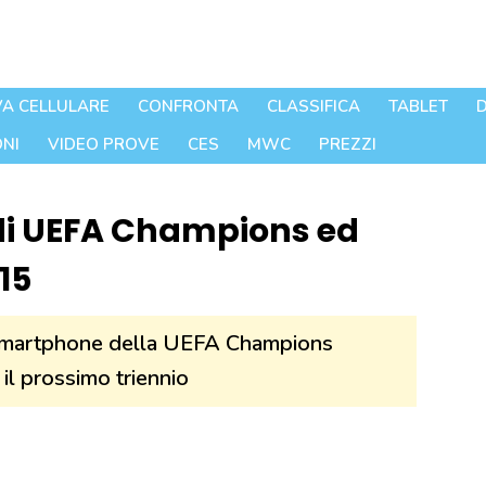
A CELLULARE
CONFRONTA
CLASSIFICA
TABLET
D
NI
VIDEO PROVE
CES
MWC
PREZZI
 di UEFA Champions ed
15
di smartphone della UEFA Champions
l prossimo triennio