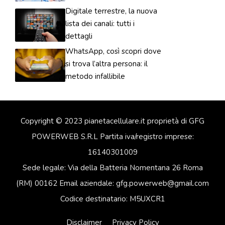
Digitale terrestre, la nuova
lista dei canali: tutti i
dettagli
WhatsApp, così scopri dove
si trova l’altra persona: il
metodo infallibile
Copyright © 2023 pianetacellulare.it proprietà di GFG
POWERWEB S.R.L Partita iva/registro imprese:
16140301009
Sede legale: Via della Batteria Nomentana 26 Roma
(RM) 00162 Email aziendale: gfg.powerweb@gmail.com
Codice destinatario: M5UXCR1
Disclaimer
Privacy Policy