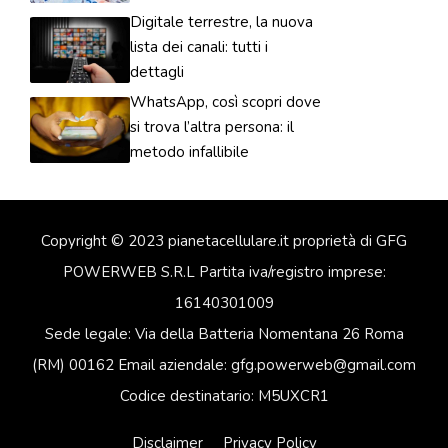
Digitale terrestre, la nuova
lista dei canali: tutti i
dettagli
WhatsApp, così scopri dove
si trova l’altra persona: il
metodo infallibile
Copyright © 2023 pianetacellulare.it proprietà di GFG
POWERWEB S.R.L Partita iva/registro imprese:
16140301009
Sede legale: Via della Batteria Nomentana 26 Roma
(RM) 00162 Email aziendale: gfg.powerweb@gmail.com
Codice destinatario: M5UXCR1
Disclaimer
Privacy Policy