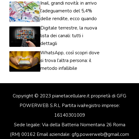
Inail, grandi novità: in arrivo
l’adeguamento del 5,4%
delle rendite, ecco quando
Digitale terrestre, la nuova
lista dei canali: tutti i
dettagli
WhatsApp, così scopri dove
si trova l’altra persona: il
metodo infallibile
Copyright © 2023 pianetacellulare.it proprietà di GFG
POWERWEB S.R.L Partita iva/registro imprese:
16140301009
Sede legale: Via della Batteria Nomentana 26 Roma
(RM) 00162 Email aziendale: gfg.powerweb@gmail.com