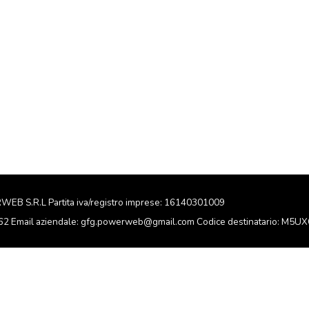
RWEB S.R.L Partita iva/registro imprese: 16140301009
162 Email aziendale: gfg.powerweb@gmail.com Codice destinatario: M5U