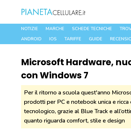
Vai
al
contenuto
NOTIZIE
MARCHE
SCHEDE TECNICHE
TROV
ANDROID
IOS
TARIFFE
GUIDE
RECENSIO
Microsoft Hardware, nuo
con Windows 7
Per il ritorno a scuola quest'anno Micro
prodotti per PC e notebook unica e ricca di
tecnologico, grazie al Blue Track e all’o
quanto riguarda comfort, stile e design