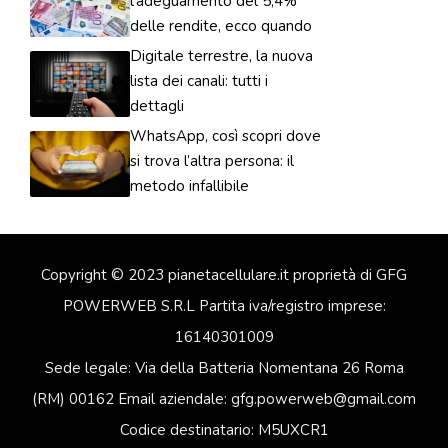
l’adeguamento del 5,4%
delle rendite, ecco quando
Digitale terrestre, la nuova
lista dei canali: tutti i
dettagli
WhatsApp, così scopri dove
si trova l’altra persona: il
metodo infallibile
Copyright © 2023 pianetacellulare.it proprietà di GFG
POWERWEB S.R.L Partita iva/registro imprese:
16140301009
Sede legale: Via della Batteria Nomentana 26 Roma
(RM) 00162 Email aziendale: gfg.powerweb@gmail.com
Codice destinatario: M5UXCR1