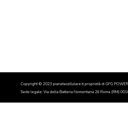
Copyright © 2023 pianetacellulare.it proprietà di GFG POWE
Sede legale: Via della Batteria Nomentana 26 Roma (RM) 00