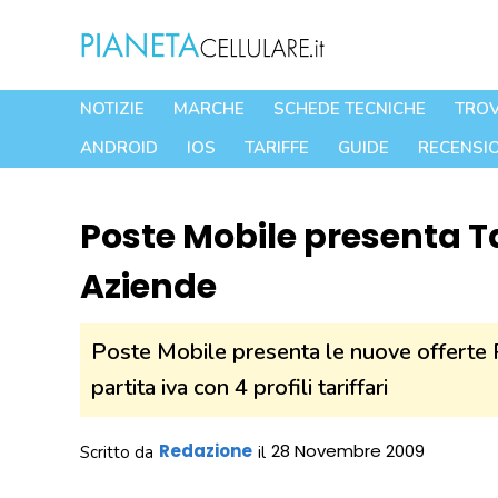
Vai
al
contenuto
NOTIZIE
MARCHE
SCHEDE TECNICHE
TROV
ANDROID
IOS
TARIFFE
GUIDE
RECENSIO
Poste Mobile presenta Ta
Aziende
Poste Mobile presenta le nuove offerte 
partita iva con 4 profili tariffari
Redazione
28 Novembre 2009
Scritto da
il