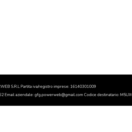
RWEB S.R.L Partita iva/registro imprese: 16140301009
162 Email aziendale: gfg.powerweb@gmail.com Codice destinatario: M5U