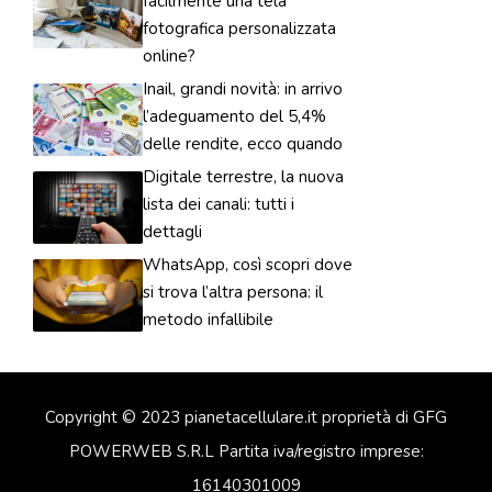
facilmente una tela
fotografica personalizzata
online?
Inail, grandi novità: in arrivo
l’adeguamento del 5,4%
delle rendite, ecco quando
Digitale terrestre, la nuova
lista dei canali: tutti i
dettagli
WhatsApp, così scopri dove
si trova l’altra persona: il
metodo infallibile
Copyright © 2023 pianetacellulare.it proprietà di GFG
POWERWEB S.R.L Partita iva/registro imprese:
16140301009