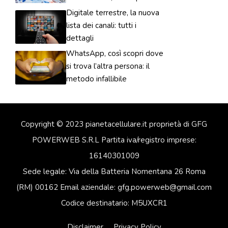
Digitale terrestre, la nuova
lista dei canali: tutti i
dettagli
WhatsApp, così scopri dove
si trova l’altra persona: il
metodo infallibile
Copyright © 2023 pianetacellulare.it proprietà di GFG
POWERWEB S.R.L Partita iva/registro imprese:
16140301009
Sede legale: Via della Batteria Nomentana 26 Roma
(RM) 00162 Email aziendale: gfg.powerweb@gmail.com
Codice destinatario: M5UXCR1
Disclaimer
Privacy Policy