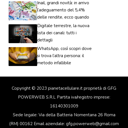
Inail, grandi novità: in arrivo
l’adeguamento del 5,4%
delle rendite, ecco quando
Digitale terrestre, la nuova
lista dei canali: tutti i
dettagli
WhatsApp, così scopri dove
si trova l’altra persona: il
metodo infallibile
Copyright © 2023 pianetacellulare.it proprietà di GFG
POWERWEB S.R.L Partita iva/registro imprese:
16140301009
Sede legale: Via della Batteria Nomentana 26 Roma
(RM) 00162 Email aziendale: gfg.powerweb@gmail.com