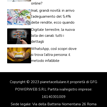
online?
Inail, grandi novità: in arrivo
l’adeguamento del 5,4%
delle rendite, ecco quando
Digitale terrestre, la nuova
lista dei canali: tutti i
dettagli
WhatsApp, così scopri dove
si trova l’altra persona: il
metodo infallibile
Copyright © 2023 pianetacellulare.it proprietà di GFG
POWERWEB S.R.L Partita iva/registro imprese:
16140301009
Sede legale: Via della Batteria Nomentana 26 Roma