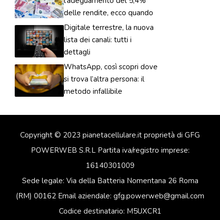
l’adeguamento del 5,4%
delle rendite, ecco quando
Digitale terrestre, la nuova
lista dei canali: tutti i
dettagli
WhatsApp, così scopri dove
si trova l’altra persona: il
metodo infallibile
Copyright © 2023 pianetacellulare.it proprietà di GFG
POWERWEB S.R.L Partita iva/registro imprese:
16140301009
Sede legale: Via della Batteria Nomentana 26 Roma
(RM) 00162 Email aziendale: gfg.powerweb@gmail.com
Codice destinatario: M5UXCR1