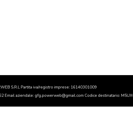
RWEB S.R.L Partita iva/registro imprese: 16140301009
162 Email aziendale: gfg.powerweb@gmail.com Codice destinatario: M5U