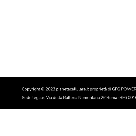
Copyright © 2023 pianetacellulare.it proprietà di GFG POWE
Sede legale: Via della Batteria Nomentana 26 Roma (RM) 00