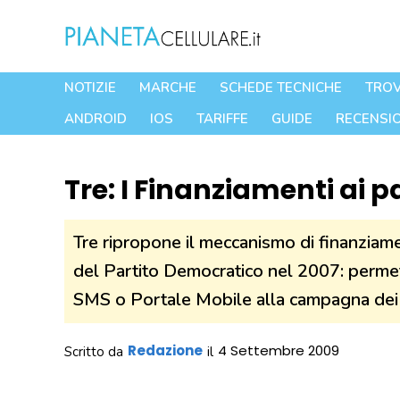
Vai
al
contenuto
NOTIZIE
MARCHE
SCHEDE TECNICHE
TROV
ANDROID
IOS
TARIFFE
GUIDE
RECENSIO
Tre: I Finanziamenti ai p
Tre ripropone il meccanismo di finanziam
del Partito Democratico nel 2007: permetter
SMS o Portale Mobile alla campagna dei c
Redazione
4 Settembre 2009
Scritto da
il