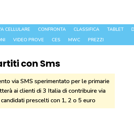
A CELLULARE
CONFRONTA
CLASSIFICA
TABLET
D
NI
VIDEO PROVE
CES
MWC
PREZZI
artiti con Sms
ento via SMS sperimentato per le primarie
à ai clienti di 3 Italia di contribuire via
andidati prescelti con 1, 2 o 5 euro