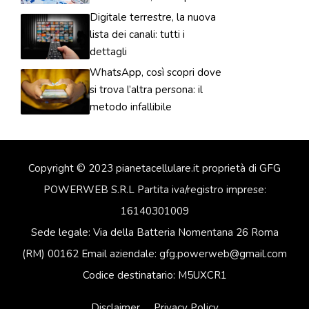
Digitale terrestre, la nuova
lista dei canali: tutti i
dettagli
WhatsApp, così scopri dove
si trova l’altra persona: il
metodo infallibile
Copyright © 2023 pianetacellulare.it proprietà di GFG
POWERWEB S.R.L Partita iva/registro imprese:
16140301009
Sede legale: Via della Batteria Nomentana 26 Roma
(RM) 00162 Email aziendale: gfg.powerweb@gmail.com
Codice destinatario: M5UXCR1
Disclaimer
Privacy Policy