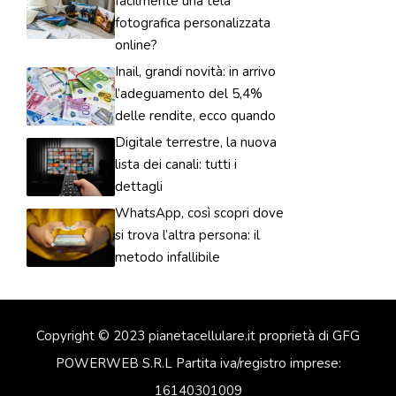
facilmente una tela
fotografica personalizzata
online?
Inail, grandi novità: in arrivo
l’adeguamento del 5,4%
delle rendite, ecco quando
Digitale terrestre, la nuova
lista dei canali: tutti i
dettagli
WhatsApp, così scopri dove
si trova l’altra persona: il
metodo infallibile
Copyright © 2023 pianetacellulare.it proprietà di GFG
POWERWEB S.R.L Partita iva/registro imprese:
16140301009