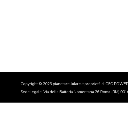
Copyright © 2023 pianetacellulare.it proprietà di GFG POWE
Sede legale: Via della Batteria Nomentana 26 Roma (RM) 00