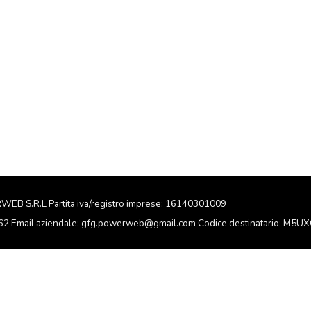
RWEB S.R.L Partita iva/registro imprese: 16140301009
162 Email aziendale: gfg.powerweb@gmail.com Codice destinatario: M5U