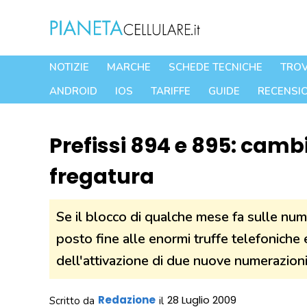
Vai
al
contenuto
NOTIZIE
MARCHE
SCHEDE TECNICHE
TROV
ANDROID
IOS
TARIFFE
GUIDE
RECENSIO
Prefissi 894 e 895: camb
fregatura
Se il blocco di qualche mese fa sulle nu
posto fine alle enormi truffe telefoniche ef
dell'attivazione di due nuove numerazion
Redazione
28 Luglio 2009
Scritto da
il