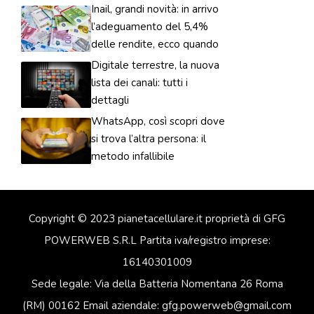
Inail, grandi novità: in arrivo
l’adeguamento del 5,4%
delle rendite, ecco quando
Digitale terrestre, la nuova
lista dei canali: tutti i
dettagli
WhatsApp, così scopri dove
si trova l’altra persona: il
metodo infallibile
Copyright © 2023 pianetacellulare.it proprietà di GFG
POWERWEB S.R.L Partita iva/registro imprese:
16140301009
Sede legale: Via della Batteria Nomentana 26 Roma
(RM) 00162 Email aziendale: gfg.powerweb@gmail.com