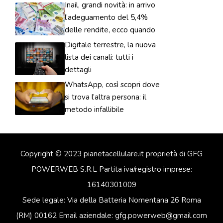
Inail, grandi novità: in arrivo
l’adeguamento del 5,4%
delle rendite, ecco quando
Digitale terrestre, la nuova
lista dei canali: tutti i
dettagli
WhatsApp, così scopri dove
si trova l’altra persona: il
metodo infallibile
Copyright © 2023 pianetacellulare.it proprietà di GFG
POWERWEB S.R.L Partita iva/registro imprese:
16140301009
Sede legale: Via della Batteria Nomentana 26 Roma
(RM) 00162 Email aziendale: gfg.powerweb@gmail.com