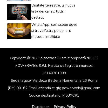
Digitale terrestre, la nuova
lista dei canali: tutti i
dettagli
WhatsApp, così scopri dove
si trova l’altra persona: il
metodo infallibile
Copyright © 2023 pianetacellulare.it proprietà di GFG
POWERWEB S.R.L Partita iva/registro imprese:
16140301009
Sede legale: Via della Batteria Nomentana 26 Roma
(RM) 00162 Email aziendale: gfg.powerweb@gmail.com
Codice destinatario: M5UXCR1
Disclaimer
Privacy Policy