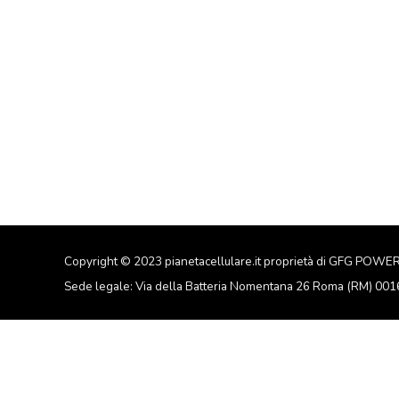
Copyright © 2023 pianetacellulare.it proprietà di GFG POWE
Sede legale: Via della Batteria Nomentana 26 Roma (RM) 00