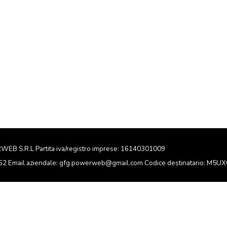
RWEB S.R.L Partita iva/registro imprese: 16140301009
162 Email aziendale: gfg.powerweb@gmail.com Codice destinatario: M5U