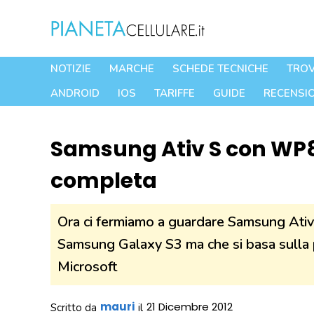
Vai
al
contenuto
NOTIZIE
MARCHE
SCHEDE TECNICHE
TROV
ANDROID
IOS
TARIFFE
GUIDE
RECENSIO
Samsung Ativ S con WP8
completa
Ora ci fermiamo a guardare Samsung Ativ 
Samsung Galaxy S3 ma che si basa sulla
Microsoft
mauri
21 Dicembre 2012
Scritto da
il