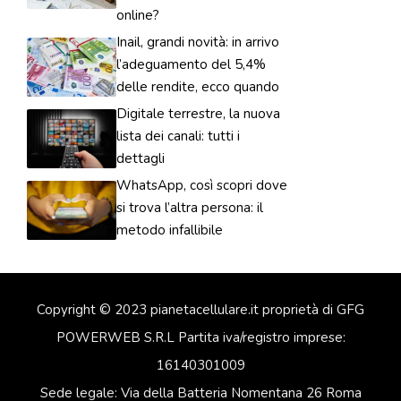
online?
Inail, grandi novità: in arrivo
l’adeguamento del 5,4%
delle rendite, ecco quando
Digitale terrestre, la nuova
lista dei canali: tutti i
dettagli
WhatsApp, così scopri dove
si trova l’altra persona: il
metodo infallibile
Copyright © 2023 pianetacellulare.it proprietà di GFG
POWERWEB S.R.L Partita iva/registro imprese:
16140301009
Sede legale: Via della Batteria Nomentana 26 Roma