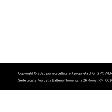
Copyright © 2023 pianetacellulare.it proprietà di GFG POWE
Sede legale: Via della Batteria Nomentana 26 Roma (RM) 00