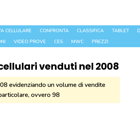
A CELLULARE
CONFRONTA
CLASSIFICA
TABLET
D
NI
VIDEO PROVE
CES
MWC
PREZZI
cellulari venduti nel 2008
008 evidenziando un volume di vendite
 particolare, ovvero 98