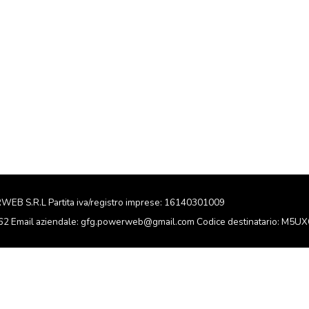
RWEB S.R.L Partita iva/registro imprese: 16140301009
162 Email aziendale: gfg.powerweb@gmail.com Codice destinatario: M5U