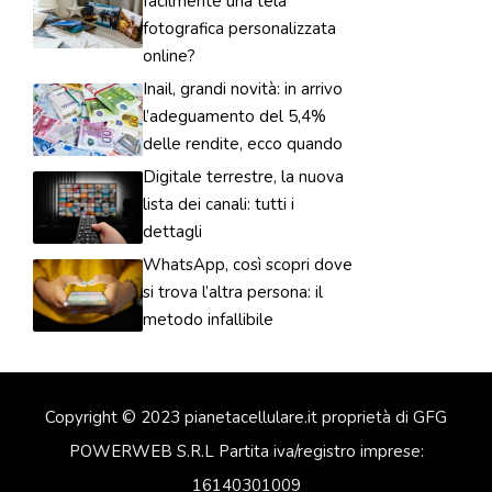
facilmente una tela
fotografica personalizzata
online?
Inail, grandi novità: in arrivo
l’adeguamento del 5,4%
delle rendite, ecco quando
Digitale terrestre, la nuova
lista dei canali: tutti i
dettagli
WhatsApp, così scopri dove
si trova l’altra persona: il
metodo infallibile
Copyright © 2023 pianetacellulare.it proprietà di GFG
POWERWEB S.R.L Partita iva/registro imprese:
16140301009