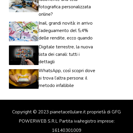
fotografica personalizzata
online?
Inail, grandi novità: in arrivo
l’adeguamento del 5,4%
delle rendite, ecco quando
Digitale terrestre, la nuova
lista dei canali: tutti i
dettagli
WhatsApp, così scopri dove
si trova l’altra persona: il
metodo infallibile
Copyright © 2023 pianetacellulare.it proprietà di GFG
POWERWEB S.R.L Partita iva/registro imprese:
16140301009