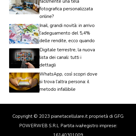
facilmente una tela
fotografica personalizzata
online?
Inail, grandi novità: in arrivo
l’adeguamento del 5,4%
delle rendite, ecco quando
Digitale terrestre, la nuova
lista dei canali: tutti i
dettagli
WhatsApp, così scopri dove
si trova l’altra persona: il
metodo infallibile
Copyright © 2023 pianetacellulare.it proprietà di GFG
POWERWEB S.R.L Partita iva/registro imprese:
16140301009