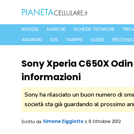
Vai
al
contenuto
NOTIZIE
MARCHE
SCHEDE TECNICHE
TROV
ANDROID
IOS
TARIFFE
GUIDE
RECENSIO
Sony Xperia C650X Odin 
informazioni
Sony ha rilasciato un buon numero di sm
società sta già guardando al prossimo a
Simone Ziggiotto
9 Ottobre 2012
Scritto da
il