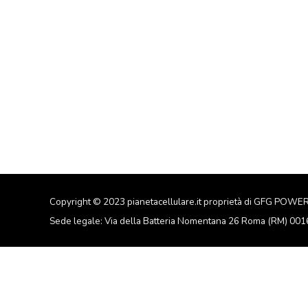
Copyright © 2023 pianetacellulare.it proprietà di GFG POWE
Sede legale: Via della Batteria Nomentana 26 Roma (RM) 00