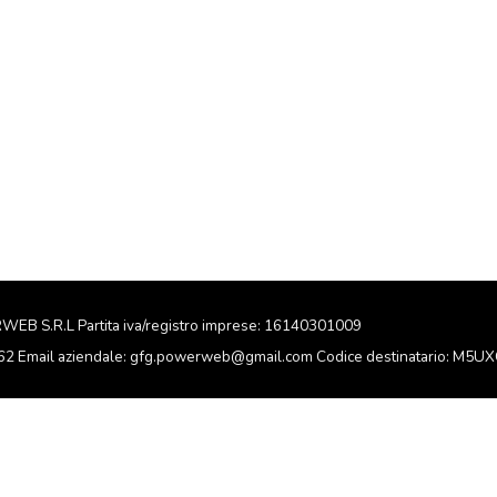
RWEB S.R.L Partita iva/registro imprese: 16140301009
162 Email aziendale: gfg.powerweb@gmail.com Codice destinatario: M5U