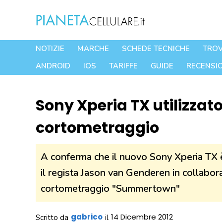
Vai
al
contenuto
NOTIZIE
MARCHE
SCHEDE TECNICHE
TROV
ANDROID
IOS
TARIFFE
GUIDE
RECENSIO
Sony Xperia TX utilizzato
cortometraggio
A conferma che il nuovo Sony Xperia TX è 
il regista Jason van Genderen in collabora
cortometraggio "Summertown"
gabrico
14 Dicembre 2012
Scritto da
il