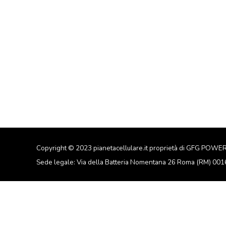
Copyright © 2023 pianetacellulare.it proprietà di GFG POWE
Sede legale: Via della Batteria Nomentana 26 Roma (RM) 00