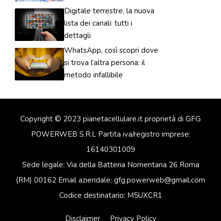
Digitale terrestre, la nuova
lista dei canali: tutti i
dettagli
WhatsApp, così scopri dove
si trova l’altra persona: il
metodo infallibile
Copyright © 2023 pianetacellulare.it proprietà di GFG
POWERWEB S.R.L Partita iva/registro imprese:
16140301009
Sede legale: Via della Batteria Nomentana 26 Roma
(RM) 00162 Email aziendale: gfg.powerweb@gmail.com
Codice destinatario: M5UXCR1
Disclaimer
Privacy Policy