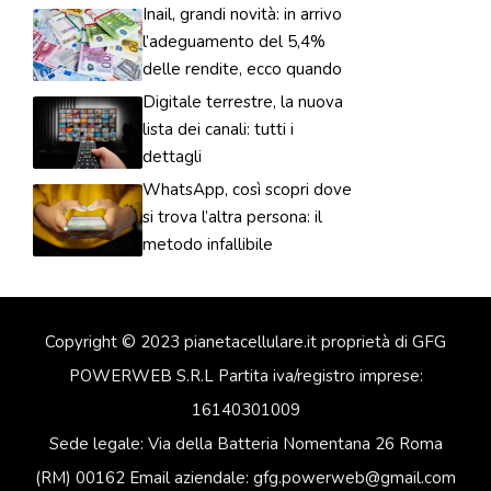
Inail, grandi novità: in arrivo
l’adeguamento del 5,4%
delle rendite, ecco quando
Digitale terrestre, la nuova
lista dei canali: tutti i
dettagli
WhatsApp, così scopri dove
si trova l’altra persona: il
metodo infallibile
Copyright © 2023 pianetacellulare.it proprietà di GFG
POWERWEB S.R.L Partita iva/registro imprese:
16140301009
Sede legale: Via della Batteria Nomentana 26 Roma
(RM) 00162 Email aziendale: gfg.powerweb@gmail.com