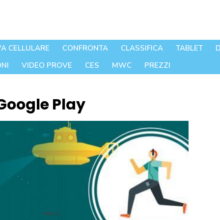
A CELLULARE
CONFRONTA
CLASSIFICA
TABLET
D
NI
VIDEO PROVE
CES
MWC
PREZZI
 Google Play