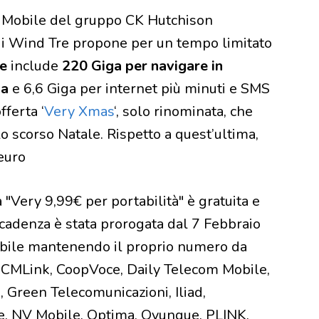
y Mobile del gruppo CK Hutchison
 di Wind Tre propone per un tempo limitato
se
include
220 Giga per navigare in
ia
e 6,6 Giga per internet più minuti e SMS
fferta ‘
Very Xmas
‘, solo rinominata, che
 scorso Natale. Rispetto a quest’ultima,
 euro
 "Very 9,99€ per portabilità" è gratuita e
scadenza è stata prorogata dal 7 Febbraio
obile mantenendo il proprio numero da
ia, CMLink, CoopVoce, Daily Telecom Mobile,
 Green Telecomunicazioni, Iliad,
le, NV Mobile, Optima, Ovunque, PLINK,