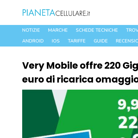
Vai
al
contenuto
NOTIZIE
MARCHE
SCHEDE TECNICHE
TROV
ANDROID
IOS
TARIFFE
GUIDE
RECENSIO
Very Mobile offre 220 Gig
euro di ricarica omaggi