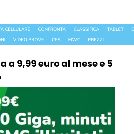
A CELLULARE
CONFRONTA
CLASSIFICA
TABLET
D
NI
VIDEO PROVE
CES
MWC
PREZZI
a a 9,99 euro al mese e 5
o