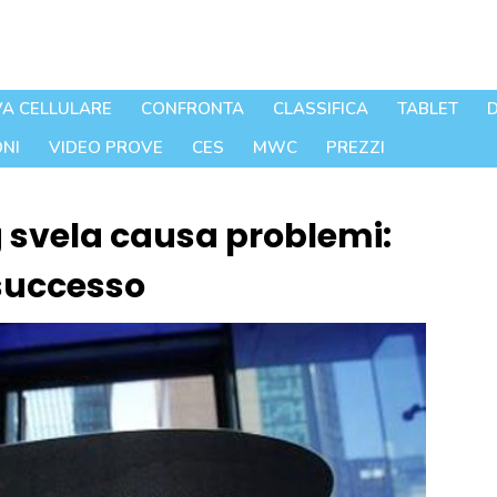
A CELLULARE
CONFRONTA
CLASSIFICA
TABLET
D
NI
VIDEO PROVE
CES
MWC
PREZZI
 svela causa problemi:
 successo