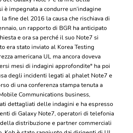
i è impegnata a condurre un’indagine
 la fine del 2016 la causa che rischiava di
 gennaio, un rapporto di BGR ha anticipato
iesta e ora sa perché il suo Note7 si
 era stato inviato al Korea Testing
curezza americana UL ma ancora doveva
rsi mesi di indagini approfondite" ha poi
a degli incidenti legati al phalet Note7 e
corso di una conferenza stampa tenuta a
a Mobile Communications business,
ati dettagliati delle indagini e ha espresso
ienti di Galaxy Note7, operatori di telefonia
e della distribuzione e partner commerciali
. Koh è stato raggiunto dai dirigenti di UL,