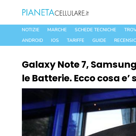
Vai
al
contenuto
NOTIZIE
MARCHE
SCHEDE TECNICHE
TROV
ANDROID
IOS
TARIFFE
GUIDE
RECENSIO
Galaxy Note 7, Samsung
le Batterie. Ecco cosa e’