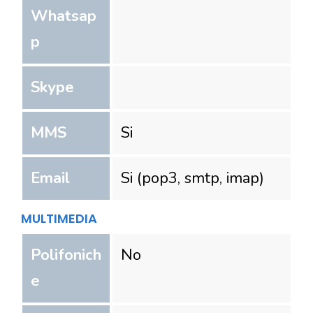
Whatsap
p
Skype
MMS
Si
Email
Si (pop3, smtp, imap)
MULTIMEDIA
Polifonich
No
e