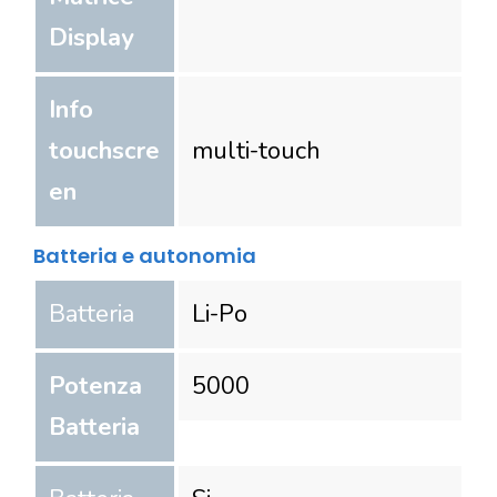
Display
Info
touchscre
multi-touch
en
Batteria e autonomia
Batteria
Li-Po
Potenza
5000
Batteria