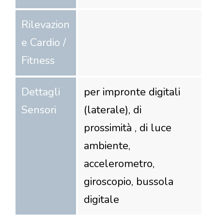
Rilevazion
e Cardio /
Fitness
Dettagli
per impronte digitali
Sensori
(laterale), di
prossimità , di luce
ambiente,
accelerometro,
giroscopio, bussola
digitale