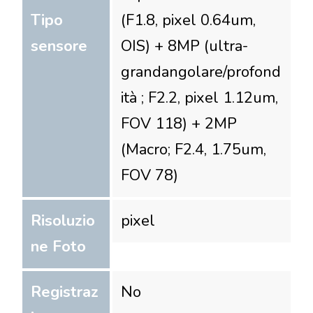
Tipo
(F1.8, pixel 0.64um,
sensore
OIS) + 8MP (ultra-
grandangolare/profond
ità ; F2.2, pixel 1.12um,
FOV 118) + 2MP
(Macro; F2.4, 1.75um,
FOV 78)
Risoluzio
pixel
ne Foto
Registraz
No