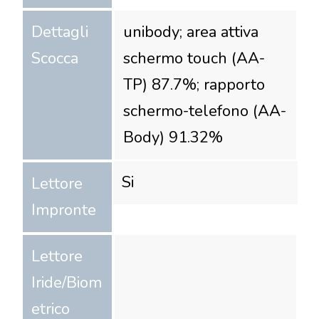
Dettagli
unibody; area attiva
Scocca
schermo touch (AA-
TP) 87.7%; rapporto
schermo-telefono (AA-
Body) 91.32%
Si
Lettore
Impronte
Lettore
Iride/Biom
etrico