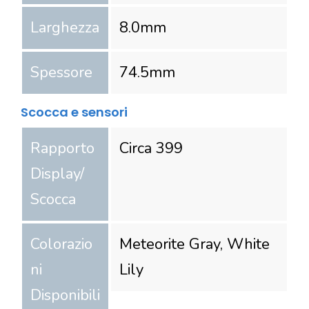
Larghezza
8.0
mm
Spessore
74.5
mm
Scocca e sensori
Rapporto
Circa 399
Display/
Scocca
Colorazio
Meteorite Gray, White
ni
Lily
Disponibili