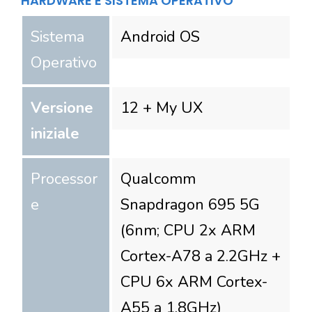
HARDWARE E SISTEMA OPERATIVO
Sistema
Android OS
Operativo
Versione
12 + My UX
iniziale
Processor
Qualcomm
e
Snapdragon 695 5G
(6nm; CPU 2x ARM
Cortex-A78 a 2.2GHz +
CPU 6x ARM Cortex-
A55 a 1.8GHz)