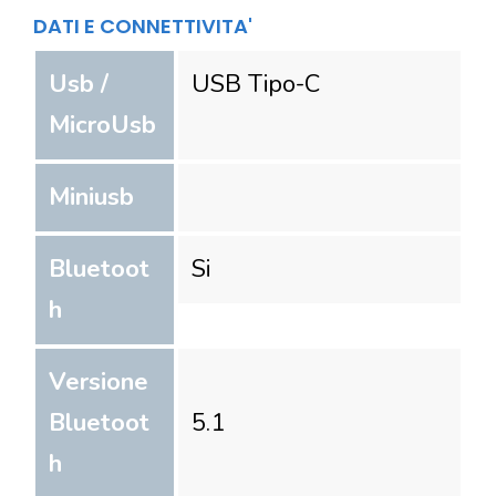
DATI E CONNETTIVITA'
Usb /
USB Tipo-C
MicroUsb
Miniusb
Bluetoot
Si
h
Versione
Bluetoot
5.1
h