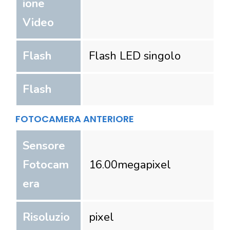
ione
Video
Flash
Flash LED singolo
Flash
FOTOCAMERA ANTERIORE
Sensore
Fotocam
16.00
megapixel
era
Risoluzio
pixel