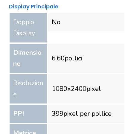
Display Principale
Doppio
No
Display
Dimensio
6.60
pollici
ne
Risoluzion
1080
x
2400
pixel
e
PPI
399
pixel per pollice
Matrice