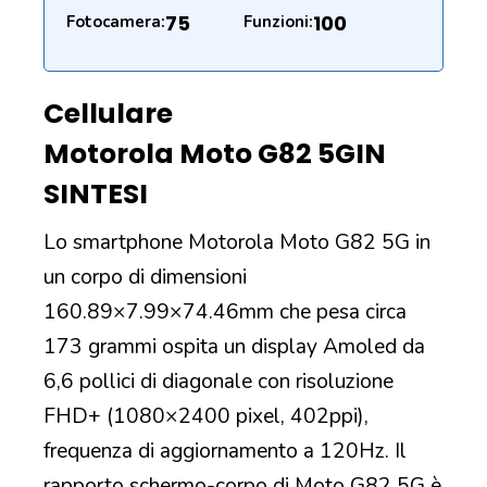
75
100
Fotocamera:
Funzioni:
Cellulare
Motorola Moto G82 5G
IN
SINTESI
Lo smartphone Motorola Moto G82 5G in
un corpo di dimensioni
160.89×7.99×74.46mm che pesa circa
173 grammi ospita un display Amoled da
6,6 pollici di diagonale con risoluzione
FHD+ (1080×2400 pixel, 402ppi),
frequenza di aggiornamento a 120Hz. Il
rapporto schermo-corpo di Moto G82 5G è