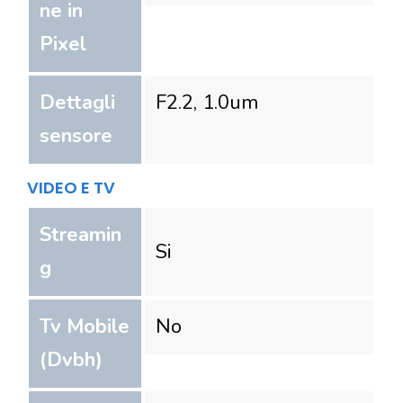
ne in
Pixel
Dettagli
F2.2, 1.0um
sensore
VIDEO E TV
Streamin
Si
g
Tv Mobile
No
(Dvbh)