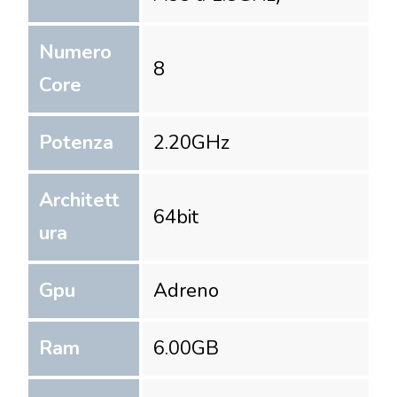
Numero
8
Core
Potenza
2.20
GHz
Architett
64
bit
ura
Gpu
Adreno
Ram
6.00
GB