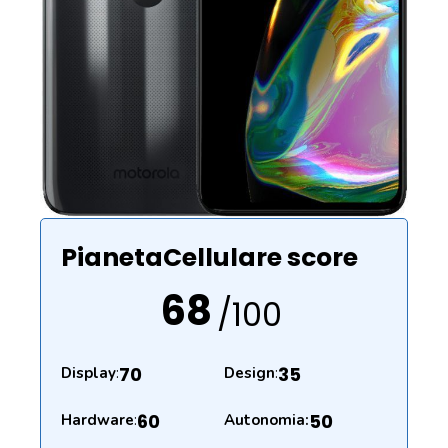
PianetaCellulare score
68
/100
70
35
Display
:
Design
:
60
50
Hardware
:
Autonomia: