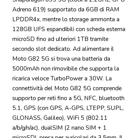
Adreno 619) supportato da 6GB di RAM
LPDDR4x, mentre lo storage ammonta a
128GB UFS espandibili con scheda esterna
microSD fino ad ulteriori 1TB tramite
secondo slot dedicato. Ad alimentare il
Moto G82 5G si trova una batteria da
5000mAh non rimovibile che supporta la
ricarica veloce TurboPower a 30W. La
connettività del Moto G82 5G comprende
supporto per reti fino a 5G, NFC, bluetooth
5.1, GPS (con GPS, A-GPS, LTEPP, SUPL,
GLONASS, Galileo), WiFi 5 (802.11
a/b/g/n/ac), dualSIM (2 nano SIM + 1
microSD), presa per auricolari da 3.5mm. Il