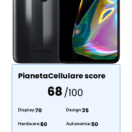
PianetaCellulare score
68
/100
70
35
Display
:
Design
:
60
50
Hardware
:
Autonomia: