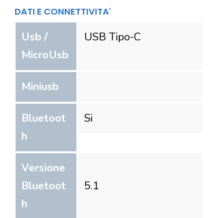
DATI E CONNETTIVITA'
Usb /
USB Tipo-C
MicroUsb
Miniusb
Bluetoot
Si
h
Versione
Bluetoot
5.1
h