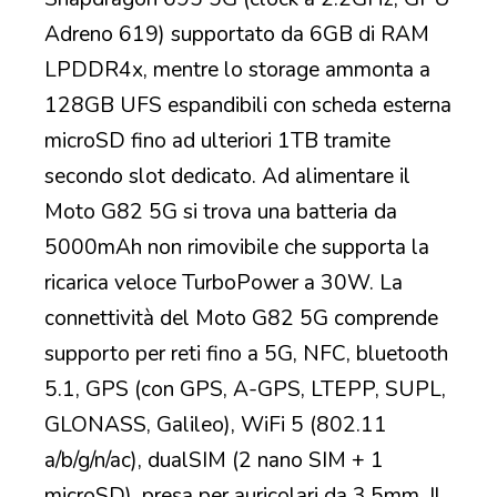
Adreno 619) supportato da 6GB di RAM
LPDDR4x, mentre lo storage ammonta a
128GB UFS espandibili con scheda esterna
microSD fino ad ulteriori 1TB tramite
secondo slot dedicato. Ad alimentare il
Moto G82 5G si trova una batteria da
5000mAh non rimovibile che supporta la
ricarica veloce TurboPower a 30W. La
connettività del Moto G82 5G comprende
supporto per reti fino a 5G, NFC, bluetooth
5.1, GPS (con GPS, A-GPS, LTEPP, SUPL,
GLONASS, Galileo), WiFi 5 (802.11
a/b/g/n/ac), dualSIM (2 nano SIM + 1
microSD), presa per auricolari da 3.5mm. Il