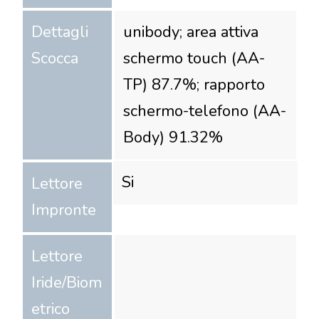
Dettagli
unibody; area attiva
Scocca
schermo touch (AA-
TP) 87.7%; rapporto
schermo-telefono (AA-
Body) 91.32%
Si
Lettore
Impronte
Lettore
Iride/Biom
etrico