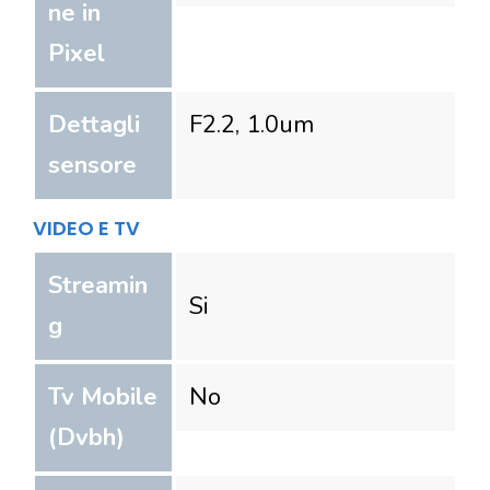
ne in
Pixel
Dettagli
F2.2, 1.0um
sensore
VIDEO E TV
Streamin
Si
g
Tv Mobile
No
(Dvbh)