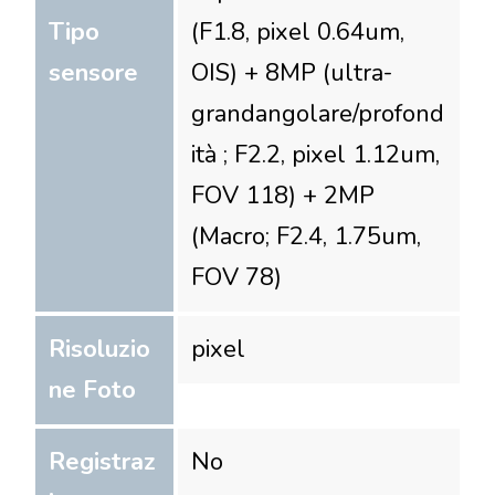
Tipo
(F1.8, pixel 0.64um,
sensore
OIS) + 8MP (ultra-
grandangolare/profond
ità ; F2.2, pixel 1.12um,
FOV 118) + 2MP
(Macro; F2.4, 1.75um,
FOV 78)
Risoluzio
pixel
ne Foto
Registraz
No