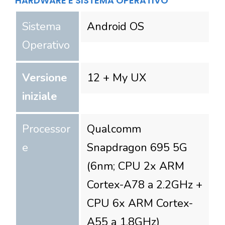
HARDWARE E SISTEMA OPERATIVO
Sistema
Android OS
Operativo
Versione
12 + My UX
iniziale
Processor
Qualcomm
e
Snapdragon 695 5G
(6nm; CPU 2x ARM
Cortex-A78 a 2.2GHz +
CPU 6x ARM Cortex-
A55 a 1.8GHz)