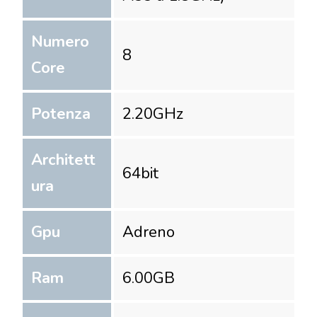
Numero
8
Core
Potenza
2.20
GHz
Architett
64
bit
ura
Gpu
Adreno
Ram
6.00
GB