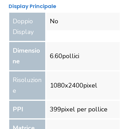
Display Principale
Doppio
No
Display
Dimensio
6.60
pollici
ne
Risoluzion
1080
x
2400
pixel
e
PPI
399
pixel per pollice
Matrice