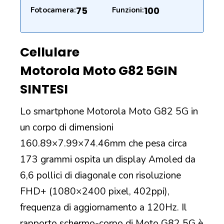
75
100
Fotocamera:
Funzioni:
Cellulare
Motorola Moto G82 5G
IN
SINTESI
Lo smartphone Motorola Moto G82 5G in
un corpo di dimensioni
160.89×7.99×74.46mm che pesa circa
173 grammi ospita un display Amoled da
6,6 pollici di diagonale con risoluzione
FHD+ (1080×2400 pixel, 402ppi),
frequenza di aggiornamento a 120Hz. Il
rapporto schermo-corpo di Moto G82 5G è