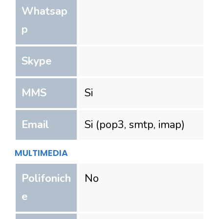
Whatsap
p
Skype
MMS
Si
Email
Si (pop3, smtp, imap)
MULTIMEDIA
Polifonich
No
e