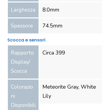
Larghezza
8.0
mm
Spessore
74.5
mm
Scocca e sensori
Rapporto
Circa 399
Display/
Scocca
Colorazio
Meteorite Gray, White
ni
Lily
Disponibili