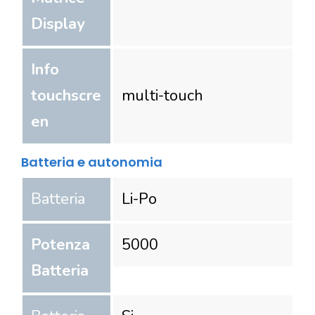
Display
Info
touchscre
multi-touch
en
Batteria e autonomia
Batteria
Li-Po
Potenza
5000
Batteria