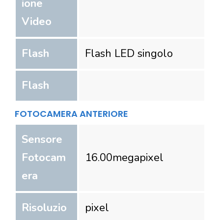
ione
Video
Flash
Flash LED singolo
Flash
FOTOCAMERA ANTERIORE
Sensore
Fotocam
16.00
megapixel
era
Risoluzio
pixel