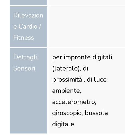
Rilevazion
e Cardio /
Fitness
Dettagli
per impronte digitali
Sensori
(laterale), di
prossimità , di luce
ambiente,
accelerometro,
giroscopio, bussola
digitale