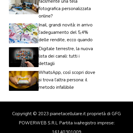
facilmente una tela
fotografica personalizzata
online?
Inail, grandi novità: in arrivo
l’adeguamento del 5,4%
delle rendite, ecco quando
Digitale terrestre, la nuova
lista dei canali: tutti i
dettagli
WhatsApp, così scopri dove
si trova l’altra persona: il
metodo infallibile
Copyright © 2023 pianetacellulare.it proprietà di GFG
POWERWEB S.R.L Partita iva/registro imprese:
16140301009