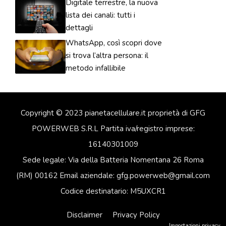
Digitale terrestre, la nuova
lista dei canali: tutti i
dettagli
WhatsApp, così scopri dove
si trova l’altra persona: il
metodo infallibile
Copyright © 2023 pianetacellulare.it proprietà di GFG
POWERWEB S.R.L Partita iva/registro imprese:
16140301009
Sede legale: Via della Batteria Nomentana 26 Roma
(RM) 00162 Email aziendale: gfg.powerweb@gmail.com
Codice destinatario: M5UXCR1
Disclaimer
Privacy Policy
Impostazioni privacy