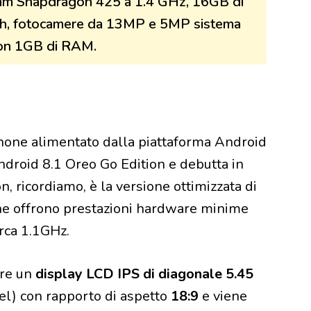
mm Snapdragon 425 a 1.4 GHz, 16GB di
mAh, fotocamere da 13MP e 5MP sistema
con 1GB di RAM.
hone alimentato dalla piattaforma Android
ndroid 8.1 Oreo Go Edition e debutta in
, ricordiamo, è la versione ottimizzata di
he offrono prestazioni hardware minime
rca 1.1GHz.
re un
display LCD IPS di diagonale 5.45
l) con rapporto di aspetto
18:9
e viene