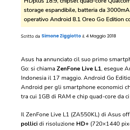
HDplus 18:9, chipset quad-core Qualco
storage espandibile, batteria da 3000
operativo Android 8.1 Oreo Go Edition 
Simone Ziggiotto
4 Maggio 2018
Scritto da
il
Asus ha annunciato cil suo primo smartp
Go: si chiama
ZenFone Live L1
, esegue A
Indonesia il 17 maggio. Android Go Edition
Android per gli smartphone economici c
tra cui 1GB di RAM e chip quad-core da ci
Il ZenFone Live L1 (ZA550KL) di Asus off
pollici
di risoluzione
HD+
(720×1440 pixe