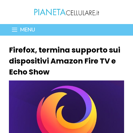
Vai
al
contenuto
MENU
Firefox, termina supporto sui
dispositivi Amazon Fire TV e
Echo Show