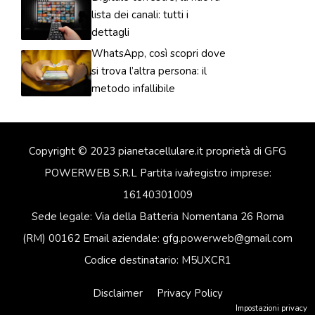
lista dei canali: tutti i
dettagli
WhatsApp, così scopri dove
si trova l’altra persona: il
metodo infallibile
Copyright © 2023 pianetacellulare.it proprietà di GFG
POWERWEB S.R.L Partita iva/registro imprese:
16140301009
Sede legale: Via della Batteria Nomentana 26 Roma
(RM) 00162 Email aziendale: gfg.powerweb@gmail.com
Codice destinatario: M5UXCR1
Disclaimer
Privacy Policy
Impostazioni privacy