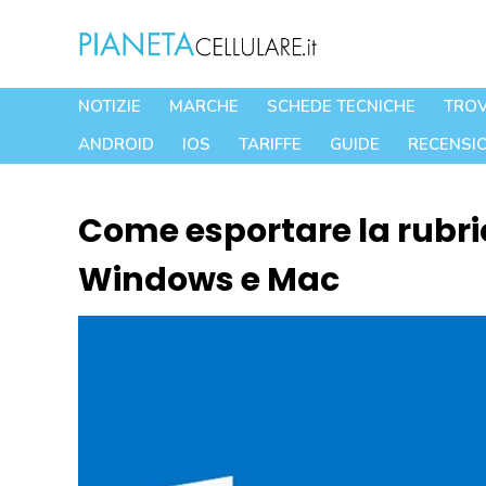
Vai
al
contenuto
NOTIZIE
MARCHE
SCHEDE TECNICHE
TROV
ANDROID
IOS
TARIFFE
GUIDE
RECENSIO
Come esportare la rubri
Windows e Mac