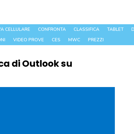
A CELLULARE
CONFRONTA
CLASSIFICA
TABLET
D
NI
VIDEO PROVE
CES
MWC
PREZZI
ca di Outlook su