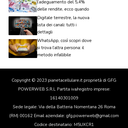
l’adeguamento del 5,4%
delle rendite, ecco quando
Digitale terrestre, la nuova
lista dei canali: tutti i
dettagli
WhatsApp, così scopri dove
si trova l’altra persona: il
metodo infallibile
Copyright © 2023 pianetacellulare.it proprietà di GFG
POWERWEB S.R.L Partita iva/registro imprese:
16140301009
Sede legale: Via della Batteria Nomentana 26 Roma
(RM) 00162 Email aziendale: gfg.powerweb@gmail.com
Codice destinatario: M5UXCR1