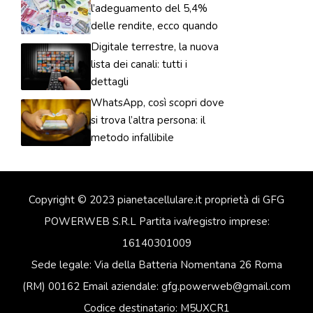
l’adeguamento del 5,4%
delle rendite, ecco quando
Digitale terrestre, la nuova
lista dei canali: tutti i
dettagli
WhatsApp, così scopri dove
si trova l’altra persona: il
metodo infallibile
Copyright © 2023 pianetacellulare.it proprietà di GFG
POWERWEB S.R.L Partita iva/registro imprese:
16140301009
Sede legale: Via della Batteria Nomentana 26 Roma
(RM) 00162 Email aziendale: gfg.powerweb@gmail.com
Codice destinatario: M5UXCR1