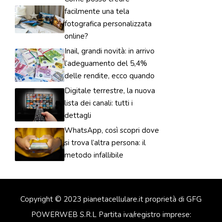
facilmente una tela
fotografica personalizzata
online?
Inail, grandi novità: in arrivo
l’adeguamento del 5,4%
delle rendite, ecco quando
Digitale terrestre, la nuova
lista dei canali: tutti i
dettagli
WhatsApp, così scopri dove
si trova l’altra persona: il
metodo infallibile
Copyright © 2023 pianetacellulare.it proprietà di GFG
POWERWEB S.R.L Partita iva/registro imprese: