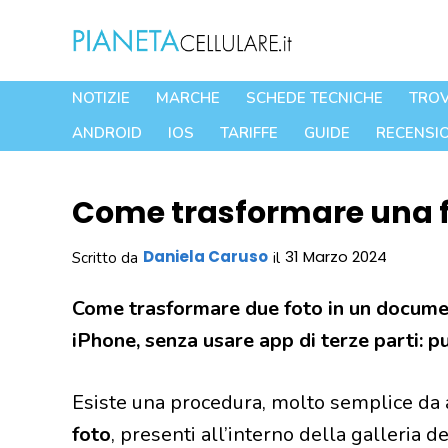
Vai
al
contenuto
NOTIZIE
MARCHE
SCHEDE TECNICHE
TROV
ANDROID
IOS
TARIFFE
GUIDE
RECENSIO
Come trasformare una fo
Daniela Caruso
31 Marzo 2024
Scritto da
il
Come trasformare due foto in un docume
iPhone, senza usare app di terze parti: p
Esiste una procedura, molto semplice da 
foto
, presenti all’interno della galleria d