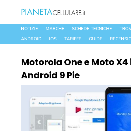
Vai
al
contenuto
NOTIZIE
MARCHE
SCHEDE TECNICHE
TROV
ANDROID
IOS
TARIFFE
GUIDE
RECENSIO
Motorola One e Moto X4 i
Android 9 Pie