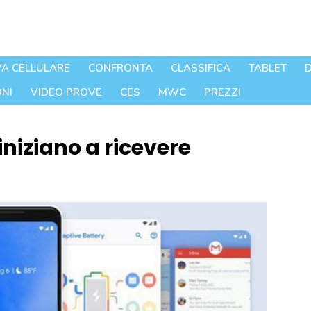
A CELLULARE
CONFRONTA
CLASSIFICA
TABLET
D
NI
VIDEO PROVE
CES
MWC
PREZZI
niziano a ricevere